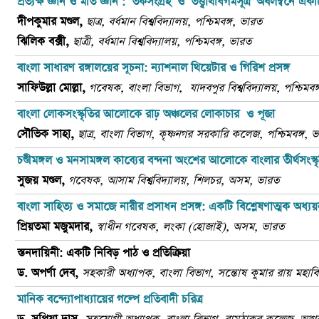
প্রত্যক্ষ জ্ঞান ও মতি জ্ঞান :
‘
তর্কসংগ্রহ
'
ও
‘
তত্ত্বার্থধিগমসূত্র
'
অবলম্বনে একট
দীপকুমার মণ্ডল
,
ছাত্র
,
বর্ধমান বিশ্ববিদ্যালয়
,
পশ্চিমবঙ্গ
,
ভারত
ঝিলিক বক্সী
,
ছাত্রী
,
বর্ধমান বিশ্ববিদ্যালয়
,
পশ্চিমবঙ্গ
,
ভারত
বাংলা সাধারণ রঙ্গালয়ের সূচনা: ন্যাশনাল থিয়েটার ও গিরিশ প্রসঙ্গ
সাফিউল্লা মোল্লা
,
গবেষক
,
বাংলা বিভাগ
,
যাদবপুর বিশ্ববিদ্যালয়
, পশ্চিমবঙ
বাংলা লোকসংস্কৃতির আলোকে রাঢ় অঞ্চলের লোকাচার
ও পূজা
সৌভিক সাহা
,
ছাত্র
,
বাংলা বিভাগ
,
কৃষ্ণনগর সরকারি কলেজ,
পশ্চিমবঙ্গ, 
চণ্ডীমঙ্গল ও মনসামঙ্গল কাব্যের বন্দনা অংশের আলোকে বাংলার তীর্থসংস্ক
সুজয় মণ্ডল
,
গবেষক
,
আসাম বিশ্ববিদ্যালয়
,
শিলচর
,
অসম,
ভারত
বাংলা সাহিত্য ও সমাজে
নারীর প্রসাধন প্রসঙ্গ: একটি বিশ্লেষণাত্মক অধ্য
প্রিয়তমা মজুমদার
,
স্বাধীন গবেষক,
লংকা (হোজাই)
,
অ
সম
, ভারত
স্তনদায়িনী: একটি নিবিড়
পাঠ ও প্রতিক্রিয়া
ড. অপর্ণা দেব,
সহকারী অধ্যাপক, বাংলা বিভাগ, সন্তোষ কুমার রায় মহাবি
মানিক বন্দ্যোপাধ্যায়ের গল্পে প্রতিবাদী চরিত্র