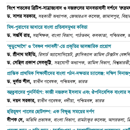
বিংশ শতকের ব্রিটিশ-সাম্রাজ্যবাদ ও নজরুলের মানবতাবাদী দর্শনে
‘
রুদ্রমঙ
ড. সাগর সরকার
,
সহকারী অধ্যাপক
,
জেআরএস কলেজ
,
জামালপুর
,
বিহা
মিথ
-
পুরাণের আধারে বাংলা প্রতিবাদমুখর কবিতা
ড. সপ্তর্ষি রায়
,
সহশিক্ষক
,
বাংলা বিভাগ
,
পাঠভবন
,
কলকাতা,
পশ্চিমবঙ্গ
,
ভ
‘
কুড়ুন্দোগৈ’ ও
‘
বৈষ্ণব পদাবলী’-তে প্রকৃতির আলঙ্কারিক প্রয়োগ
ড. শ্রীনাথ মাইতি,
রিসার্চ অ্যাসোসিয়েট, ক্লাসিক্যাল তামিল টেক্সটস বেঙ্গলি ট্র
ড. সেন্থিল প্রকাশ
সেলকুট্টি
,
সহযোগী অধ্যাপক
,
তামিল বিভাগ
,
বিশ্বভারতী
প্রান্তিক প্রাথমিক শিক্ষার্থীদের বাংলা পঠন-দক্ষতার চ্যালেঞ্জ: দক্ষিণ দি
ড. দুর্লভ শীল
,
স্বাধীন গবেষক
,
পশ্চিমবঙ্গ
,
ভারত
বহুত্ববাদের পুনর্নির্মাণ: কাজী নজরুল ইসলাম
এবং ঔপনিবেশিক বাংলার সাং
ড. নয়ন সরকার
,
স্বাধীন গবেষক
,
নদীয়া
,
পশ্চিমবঙ্গ
,
ভারত
হরিভূষণ পালের ছোটগল্প: এক বিক্ষুব্ধ সময়ের দর্পণ
দীপক দে,
অতিথি প্রভাষক, বাংলা বিভাগ, রামঠাকুর কলেজ, আগরতলা, ত্রি