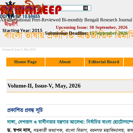
Go to content
Select Language
▼
ISSN :: 2454–1508
DOI Prefix: 10.69655
An International Peer-Reviewed Bi-monthly Bengali Research Journal
Upcoming Issue: 30 September, 2026
Starting Year: 2015
বাংলা ভাষায় প্রকাশিত আন্তর্জাতিক দ্বিম
Submission Deadline:
1
5
September 2026
Volume II, Issue V, May 2026
Skip menu
Home Page
About
Editorial Board
Volume-II, Issue-V, May, 2026
প্রকাশিত প্রবন্ধ সূচি
দাঙ্গা
,
দেশভাগ ও
স্বাধীনতার যন্ত্রণার আলেখ্য: নির্বাচিত বাংলা ছোটোগল্প
ড. স্বপন দাস
,
সহকারী অধ্যাপক
,
বাংলা বিভাগ
,
বরনগর মহাবিদ্যালয়
,
অস